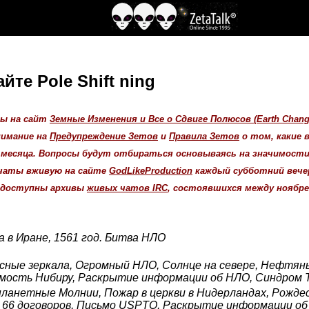
те Pole Shift ning
ны на сайт
Земные Изменения и Все о Сдвиге Полюсов (Earth Changes
нимание на
Предупреждение Зетов
и
Правила Зетов
о том, какие
 месяца. Вопросы будут отбираться основываясь на значимости и
 чаты вживую на сайте
GodLikeProduction
каждый субботний вечер 
е доступны архивы
живых чатов IRC
, состоявшихся между ноябрем 
а в Иране, 1561 год. Битва НЛО
сные зеркала, Огромный НЛО, Солнце на севере, Нефтяны
мость Нибиру, Раскрытие информации об НЛО, Синдром Т
ланетные Молнии, Пожар в церкви в Нидерландах, Рожде
, 66 договоров, Письмо USPTO, Раскрытие информации об 