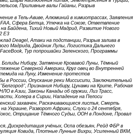
нами, Шары наблюдения Китая, Землетрясения в Турции,
рельсов, Приливные валы Гайаны, Разрыв
нение в Тель-Авиве, Алюминий в химиотрассах, Заявления
 FAA, Сфера Бетца, Утечка на Союзе, Ответвление
 на Байдена, Тихий Новый Мадрид, Развитие Нового
2 E3
лад Deagel, Атаки на подстанции, Разрыв залива в
вого Мадрида, Двойник Лулы, Логистика Дальнего
FaceBook, Тур попрошайки Зеленского, Программы
, Болиды Нибиру, Затмение Кровавой Луны, Тёмный
стяжение Северной Америки, Круг овец во Внутренней
ртемида на Луну, Изменение протестов
бы в России, Опускание реки Миссисипи, Заключительный
"Белгород", Признания Нибиру, Цунами на Крите, Рабочая
 НЛО в Азии, Законы Канады об оружии, Лиз Трасс,
асти, Холера в Сирии, Нападение на Пелоси
еленский захвачен, Раскачивающиеся листья, Смерть
на Украине, Разворот Африки, Слухи о 24 сентября,
окос, Отрицание Тёмного Судьи, ООН в Лондоне, Провал
я, Дискредитация учёных, Оспа обезьян, Рейд ФБР в
питуляция Ковида, Плотные Лунные Вихри, Усиленный ВКМ,