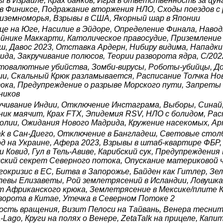
ы в Израиле, Крах банков, Игра в ответственность за цу
в Финиксе, Подражание вторжения НЛО, Сходы поездов с 
иземноморья, Взрывы в США, Якорный шар в Японии
це на Юге, Насилие в Эйдоре, Определение Финала, Навод
ойнике Маккарти, Католическое правосудие, Приземление
ш, Давос 2023, Отставка Ардерн, Нибиру видима, Нападки
ида, Закручивание полюсов, Теории разворота ядра, C/202
товалютные убийства, Зомби-вирусы, Роботы-убийцы, Док
ии, Скальный Крюк разламывается, Расписание Толчка Но
ока, Предупреждение о разрыве Морского пути, Запреты 
ников
учивание Индии, Отключение Инстаграма, Выборы, Синай
ник маячит, Крах FTX, Эпидемия RSV, НЛО с болидом, Ра
олии, Ожидания Нового Мадрида, Кружение насекомых, А
ak в Сан-Диего, Отключение в Бангладеш, Световые стол
од на Украине, Афера 2023, Взрывы в штаб-квартире ФБР, 
и Ковид, Гул в Тель-Авиве, Карибский сук, Предупреждения
ский секрет Северного потока, Опускание материковой ч
гокризис в ЕС, Битва в Запорожье, Байден как Гитлер, З
левы Елизаветы, Рой землетрясений в Исландии, Ловушка 
т Африканского крюка, Землетрясение в Мексике/плите К
ворота в Китае, Утечка в Северном Потоке 2
ость вращения, Визит Пелоси на Тайвань, Венера теснитс
a-Lago, Круги на полях о Венере, ZetaTalk на прицеле, Ка