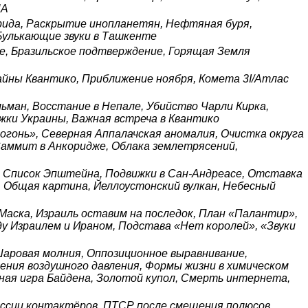
ША
рида, Раскрытие инопланетян, Нефтяная буря,
Булькающие звуки в Ташкенте
не, Бразильское подтверждение, Горящая Земля
айны Квантико, Приближение ноября, Комета 3I/Атлас
ьман, Восстание в Непале, Убийство Чарли Кирка,
жки Украины, Важная встреча в Квантико
 огонь», Северная Аппалачская аномалия, Очистка округа
Саммит в Анкоридже, Облака землетрясений,
, Список Эпштейна, Подвижки в Сан-Андреасе, Отставка
, Общая картина, Йеллоустонский вулкан, Небесный
Маска, Израиль оставим на последок, План «Палантир»,
ду Израилем и Ираном, Подстава «Нет королей», «Звуки
Шаровая молния, Оппозиционное выравнивание,
ения воздушного давления, Формы жизни в химическом
йная игра Байдена, Золотой купол, Смерть интернета,
ссии контактёров, ПТСР после смещения полюсов,