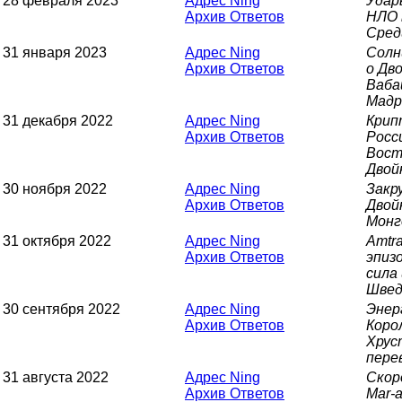
28 февраля 2023
Адрес Ning
Удар
Архив Ответов
НЛО 
Сред
31 января 2023
Адрес Ning
Солн
Архив Ответов
о Дв
Ваба
Мадр
31 декабря 2022
Адрес Ning
Крип
Архив Ответов
Росс
Вост
Двой
30 ноября 2022
Адрес Ning
Закр
Архив Ответов
Двой
Монг
31 октября 2022
Адрес Ning
Amtr
Архив Ответов
эпиз
сила 
Швед
30 сентября 2022
Адрес Ning
Энер
Архив Ответов
Коро
Хрус
пере
31 августа 2022
Адрес Ning
Скор
Архив Ответов
Mar-