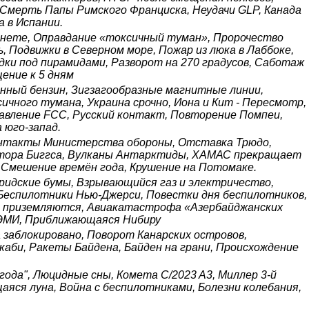
 Смерть Папы Римского Франциска, Неудачи GLP, Канада
 в Испании.
бинете, Оправдание «токсичный туман», Пророчество
, Подвижки в Северном море, Пожар из люка в Лаббоке,
дки под пирамидами, Разворот на 270 градусов, Саботаж
ение к 5 дням
ченный бензин, Зигзагообразные магнитные линии,
чного тумана, Украина срочно, Иона и Кит - Пересмотр,
авление FCC, Русский контакт, Повторение Помпеи,
 юго-запад.
онтакты Министерства обороны, Отставка Трюдо,
стора Биггса, Вулканы Антарктиды, ХАМАС прекращает
, Смешение времён года, Крушение на Потомаке.
ридские бумы, Взрывающийся газ и электричество,
Беспилотники Нью-Джерси, Повестки дня беспилотников,
ии приземляются, Авиакатастрофа «Азербайджанских
 ЭМИ, Приближающаяся Нибиру
заблокировано, Поворот Канарских островов,
каби, Ракеты Байдена, Байден на грани, Происхождение
года", Люцидные сны, Комета C/2023 A3, Миллер 3-й
яся луна, Война с беспилотниками, Болезни колебания,