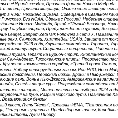
ты о «Чёрной звезде», Признаки финала Нового Мадрида,
51-й штат, Причины миграции, Отключение электричества
аут в Чили, Резонанс Шумана, Совещание в Овальном ка
 Римского, Буи NOAA, Сделка с Россией, Небесная спираль
единение Нового Мадрида, Яркий «Тёмный Близнец», Нахо
троу, Голубые спирали, Предупреждение о цунами, Возвращ
ние Learjet, Запрет ZetaTalk Followers в сети X, Намагни
ные реки, Санторини, Химтрейлы USAid, Защита от токси
верждение 2026 года, Крушение самолёта в Торонто, Упр
нский капитулирует, Социальные потрясения, Падение на
ичный туман, Теракт на Бурбон-стрит, Инопланетные к
ры Сан-Андреас, Тихоокеанские плиты, Пророчество па
ь, Крушение космического корабля, «Третий срок» Трампа
мость Нибиру невооружённым глазом, Рои НЛО, Ново-Мад
йские повстанцы, Небесный дождь, Дроны в Нью-Джерси, 
ающие огни, Вонь в Нью-Джерси, Американские авиалин
линий», Огнедышащие куры, Повреждения самолётов от
кающиеся штормы, Мошенничество на выборах 2024 года 
етрясения на Кубе, Разрыв морского пути, Назначение Ха
, Вращающийся бензин
ный хвост, Путь "Хелен", Провалы ФЕМА, "Техногенная по
ца, Пещерные существа, Предвыборные шансы, Колеблюща
ники-шпионы, Луны Нибиру