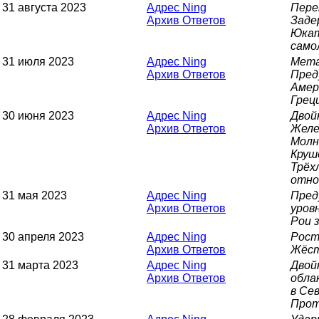
31 августа 2023
Адрес Ning
Пере
Архив Ответов
Заде
Юкат
само
31 июля 2023
Адрес Ning
Мета
Архив Ответов
Пред
Амер
Грец
30 июня 2023
Адрес Ning
Двой
Архив Ответов
Желе
Молн
Круш
Трёх
отно
31 мая 2023
Адрес Ning
Пред
Архив Ответов
уров
Рои 
30 апреля 2023
Адрес Ning
Рост
Архив Ответов
Жёст
31 марта 2023
Адрес Ning
Двой
Архив Ответов
обла
в Се
Прот