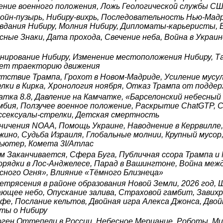
ение военного положения, Ложь Геологической службы С
ойн-пузырь, Нибиру-вихрь, Последовательность Нью-Мад
вдания Нибиру, Молния Нибиру, Дипломаты-карьеристы, 
сные Знаки, Дата прохода, Свечение неба, Война в Украи
нирование Нибиру, Изменение местоположения Нибиру, Т
ет траекторию движения
тствие Трампа, Грохот в Новом-Мадриде, Усиление мусул
лки в Кирка, Хронология ноября, Отказ Трампа от поддер
атка 8.8, Давление на Камчатке, «Барселонский небесный
мбия, Ползучее военное положение, Раскрытие ChatGTP, 
ссексуалы-стрелки, Детская смертность
ничения NOAA, Помощь Украине, Наводнение в Керрвилле
жино, Судьба Израиля, Глобальные молнии, Крупный мусор
ьютер, Комета 3I/Атлас
м Заканчивается, Сфера Буга, Публичная ссора Трампа и 
орядки в Лос-Анджелесе, Парад в Вашингтоне, Война меж
сного Огня», Влияние «Тёмного Близнеца»
етрясения в районе образования Новой Земли, 2026 год, 
ющее небо, Опускание залива, Страховой гамбит, Завихр
фе, Послание кельтов, Двойная игра Алекса Джонса, Дво
ты о Нибиру
ген Оттепели в России, Небесное Мерцание, Роботы, Ми