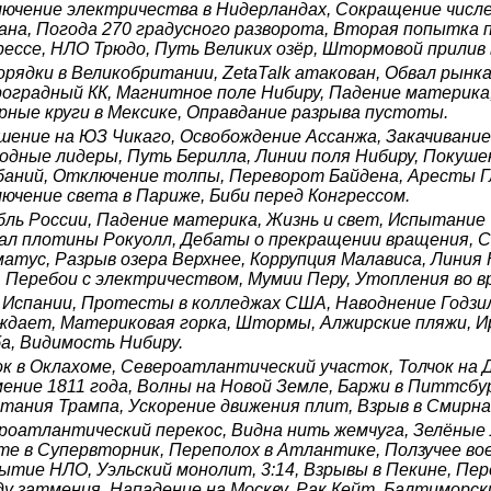
ючение электричества в Нидерландах, Сокращение числе
ана, Погода 270 градусного разворота, Вторая попытка 
рессе, НЛО Трюдо, Путь Великих озёр, Штормовой прилив 
орядки в Великобритании, ZetaTalk атакован, Обвал рынк
оградный КК, Магнитное поле Нибиру, Падение материка,
рные круги в Мексике, Оправдание разрыва пустоты.
шение на ЮЗ Чикаго, Освобождение Ассанжа, Закачивани
одные лидеры, Путь Берилла, Линии поля Нибиру, Покуше
баний, Отключение толпы, Переворот Байдена, Аресты Гл
ючение света в Париже, Биби перед Конгрессом.
бль России, Падение материка, Жизнь и свет, Испытание
ал плотины Рокуолл, Дебаты о прекращении вращения, Сп
атус, Разрыв озера Верхнее, Коррупция Малависа, Линия
, Перебои с электричеством, Мумии Перу, Утопления во в
 Испании, Протесты в колледжах США, Наводнение Годзил
ждает, Материковая горка, Штормы, Алжирские пляжи, И
а, Видимость Нибиру.
ок в Оклахоме, Североатлантический участок, Толчок на Д
ение 1811 года, Волны на Новой Земле, Баржи в Питтсбур
тания Трампа, Ускорение движения плит, Взрыв в Смирна
роатлантический перекос, Видна нить жемчуга, Зелёные л
те в Супервторник, Переполох в Атлантике, Ползучее во
ытие НЛО, Уэльский монолит, 3:14, Взрывы в Пекине, Пер
ду затмения, Нападение на Москву, Рак Кейт, Балтиморс