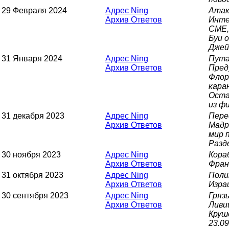
29 Февраля 2024
Адрес Ning
Атак
Архив Ответов
Инте
CME,
Буи 
Джей
31 Января 2024
Адрес Ning
Пута
Архив Ответов
Пред
Флор
кара
Оста
из ф
31 декабря 2023
Адрес Ning
Пере
Архив Ответов
Мадр
мир 
Разд
30 ноября 2023
Адрес Ning
Кора
Архив Ответов
Фран
31 октября 2023
Адрес Ning
Поли
Архив Ответов
Изра
30 сентября 2023
Адрес Ning
Гряз
Архив Ответов
Ливи
Круш
23.0