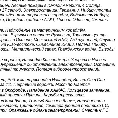
иден, Лесные пожары в Южной Америке, 4 Солнца,
Q 17 секунд, Электростанции Германии, Нибиру против
преждения материнского корабля, Видимость Нибиру,
ми, Перебои в работе AT&T, Провал Одиссея, Смерть
не, Наблюдение за материнским кораблём,
онии, Взрывы на острове Рузвельт, Торговые центры
оны в Остине, Московский НЛО, 770 туннелей, Слухи о
 на Юго-востоке, Объяснение Индии, Пелена Нибиру,
офы, Металлический запах, Гражданская война, Выводы
 воронки, Наследие Киссинджера, Упорство Нового
едупреждения об отключении электроэнергии, Оставить
нитный триместр, Потеря гидроэлектростанций,
ет, Рой землетрясений в Исландии, Визит Си в Сан-
з-за ИИ, Нефтяные воронки, Мост поддаётся
 в Оксфорде, Нападение ХАМАС, Кольцевое затмение,
ечный приступ Путина, Карибы трескаются
ив Колебания, Тёмный Близнец ближе, Наводнения в
рибывает, Триплдемия, Иммиграционная политика ЕС,
асти, Оранжевые облака землетрясений, Смерть ФРС