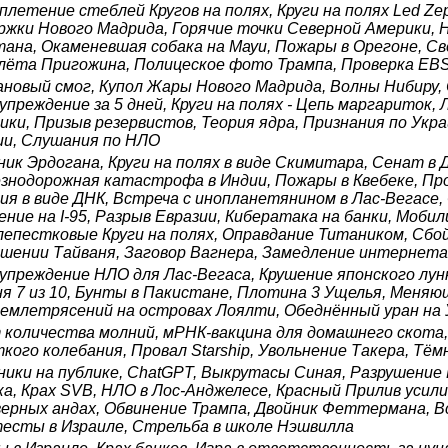
плетение стеблей Кругов на полях, Круги на полях Led Zep
ржки Нового Мадрида, Горячие точки Северной Америки, Н
ана, Окаменевшая собака на Мауи, Пожары в Орегоне, Св
лёта Пригожина, Полицеское фото Трампа, Проверка EBS
новый смог, Купол Жары Нового Мадрида, Волны Нибиру, 
упреждение за 5 дней, Круги на полях - Цепь маргариток,
ики, Призыв резервистов, Теория ядра, Признания по Укра
ии, Слушания по НЛО
ник Эрдогана, Круги на полях в виде Скимитара, Сенат в 
знодорожная катастрофа в Индии, Пожары в Квебеке, Пр
ия в виде ДНК, Встреча с инопланетянином в Лас-Вегасе, 
ение на I-95, Разрыв Евразии, Кибератака на банки, Моб
лепестковые Круги на полях, Оправдание Титаником, Сб
шении Тайваня, Заговор Вагнера, Замедление интернета,
упреждение НЛО для Лас-Вегаса, Крушение японского лун
ня 7 из 10, Бунты в Пакистане, Плотина 3 Ущелья, Меняю
землетрясений на островах Лоялти, Обеднённый уран на
 количества молний, мРНК-вакцина для домашнего скота,
кого колебания, Провал Starship, Увольнение Такера, Тё
ники на публике, ChatGPT, Выкрутасы Синая, Разрушение
ка, Крах SVB, НЛО в Лос-Анджелесе, Красный Прилив ус
верных андах, Обвинение Трампа, Двойник Феттермана, Вс
есты в Израиле, Стрельба в школе Нэшвилла