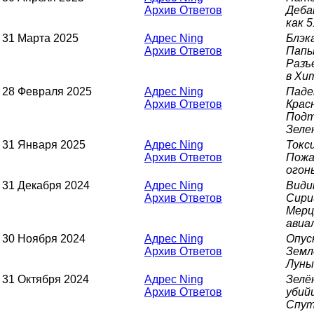
Архив Ответов
Деба
как 
31 Марта 2025
Адрес Ning
Блэк
Архив Ответов
Папы
Разъ
в Хи
28 Февраля 2025
Адрес Ning
Паде
Архив Ответов
Крас
Подт
Зеле
31 Января 2025
Адрес Ning
Токс
Архив Ответов
Пожа
огон
31 Декабря 2024
Адрес Ning
Види
Архив Ответов
Сири
Мерц
авиа
30 Ноября 2024
Адрес Ning
Опус
Архив Ответов
Земл
Луны
31 Октября 2024
Адрес Ning
Зелё
Архив Ответов
убий
Спут