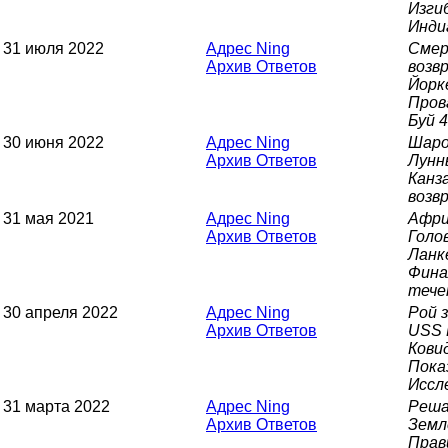
Изги
Инди
31 июля 2022
Адрес Ning
Смер
Архив Ответов
возв
Йорк
Пров
Буй 
30 июня 2022
Адрес Ning
Шаро
Архив Ответов
Лунн
Канз
возв
31 мая 2021
Адрес Ning
Афри
Архив Ответов
Голо
Ланк
Фина
тече
30 апреля 2022
Адрес Ning
Рой 
Архив Ответов
USS 
Кови
Пока
Иссл
31 марта 2022
Адрес Ning
Реша
Архив Ответов
Земл
Прав