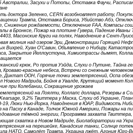
б Австралии, Засухи и Потопы, Отставка Фаучи, Расписа
ане
ть доктора Зеленко, CERN возобновляет работу, Покупка
ращении Трампа, Отставка Бориса, Убийство Абэ, Отключ
е, Снижение рождаемости, Отключение FAA, Компасы сош
алы в Бронксе, Пожар на плотине Гувера, Падение Иваны Т
44403, Масонские Круги на полях, Наводнение в Сент-Луи
вая молния над озером Эри, Демонстрации Горящей Нефт
ых Вихрей, Хуан О'Савин, Объявление о Нибиру, Катастр
аса, Закрытие Йеллоустоуна, Химиотрассы дымят, Коллап
ращается
канский крюк, Ро против Уэйда, Слухи о Путине, Тайна г
в, Кроваво-красные небеса, Встречи со снежным человеко
е, Диктат ООН, Горячие точки землетрясений, Оспа обезь
л Нового Мадрида, Бойня в Увалде, Крутящий момент Кол
ние при Колебании, Сокращение урожаев
землетрясений на Лоялти, Коллапс доллара, Резервы в Со
Kearsage, 9,2% Твиттера у Маска, Слухи об Украине, Пла
д-19, Люки Нью-Йорка, Наводнения в ЮАР, Видимость Ниби
з на Пасху в Канаде, Толчок Южной Америки, Пожары на 
едование тёмной энергии, Программа захвата Твиттера,
ющая схватка в Новом Мадриде, Биолаборатории на Укра
етрясения на перешейке, Канадские танки, Солнце потем
ила НАТО, Самолёт Трампа, Украина лжёт, Агония Юго-В