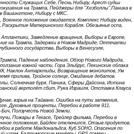
нности Служащих Себе, Песнь Нибиру, Арест судьи
покушения на Трампа, Пейджеры для "Хезболлы",Паника в
в Вашингтоне, Нибиру с МКС.
а, Военное положение ожидается, Комплекс Нибиру виден,
 Раскрытие Материнского Корабля. Обезьянья оспа,
е Атлантики, Замедление вращения, Выборы в Европе,
ние на Трампа, Задержки в Новом Мадриде, Отпечатки
убинного государства, Выборы в Венесуэле,
 Трампа, Падение наблюдения, Обзор Нового Мадрида,
олзание южной части, Гора Эльбрус, Пекинские облака
 КК, Наклон Антарктиды, Возвращение монолитов, Ум
ремя прилива, Тройное солнце, Ожидание дебатов.
лы, Солнечная буря, Паника, Сферы Дайсона, Истина
ранский вертолёт сбит, Рука Израиля, Отставка Клауса
унае, взрыв на Тайване, Ошибка на пути затмения,
ге, Духовные проценты, Перебои в работе 911,
-Бич, Ползучесть Новой Земли.
учи, Пожары в Техасе, Трейлер фильма, Перебои в
енное положение, Байден отключился, Отзыв продуктов,
ебои в работе Макдональдса, Куб SOHO, Опасения по
кий шлам, Балтиморские манёвры, GPS помехи.