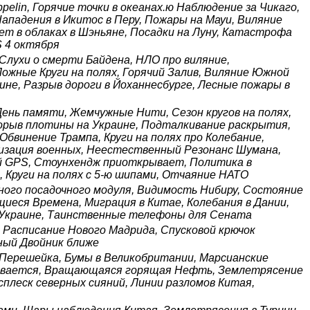
pelin, Горячие точки в океанах.ю Наблюдение за Чикаго,
ападения в Икитос в Перу, Пожары на Мауи, Виляние
ет в облаках в Шэньяне, Посадки на Луну, Катастрофа
 4 октября
Слухи о смерти Байдена, НЛО про виляние,
 Ложные Круги на полях, Горячий Залив, Виляние Южной
ине, Разрыв дороги в Йоханнесбурге, Лесные пожары в
День памяти, Жемчужные Нити, Сезон кругов на полях,
орыв плотины на Украине, Подталкивание раскрытия,
Обвинение Трампа, Круги на полях про Колебание,
илизация военных, Неестественный Резонанс Шумана,
ой GPS, Стоунхендж приоткрывает, Политика в
 Круги на полях с 5-ю шипами, Отчаяние НАТО
ного посадочного модуля, Видимость Нибиру, Состояние
щиеся Времена, Миграция в Китае, Колебания в Дании,
 Украине, Таинственные телефоны для Сената
 Расписание Нового Мадрида, Спусковой крючок
мный Двойник ближе
 Перешейка, Бумы в Великобритании, Марсианские
иливается, Вращающаяся горящая Нефть, Землетрясение
плеск северных сияний, Линии разломов Китая,