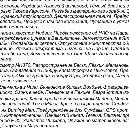
а дронов Иордании, Азорский астероид, Тёмный близнец в
рвью Такера Карлсона, Разгадки материнского корабля, 
 Иранский трубопровод, Деклассированная паника, Преду
ослеплены, Процесс сильного колебания, Путаница с утка
коба Ротшильда.
ница с хвостом Нибиру, Предупреждение об НЛО на Пара
упреждение о цунами в Вашингтоне, Землетрясения в Яп
иды, Голландский секрет, Отсутствие министерства обор
нтине, Утечка Гольфстрима, Гиганты на Паране, Оползни
тки бензина, Землетрясения на Тянь-Шане, Авиакатастр
ильма.
смотр MH370, Распространение Белых Лёгких, Метановые
ида, Объявление о Нибиру, Катастрофы в Нью-Йорке, Пр
позади, Южная граница, Нибиру Эзры, Жёлтые реки, Маг
еление участков.
бль-матка в Чили, Банковские битвы, Вояджер-1 раскрыва
циско, Огонь в небе, Пневмония в Пекине, Безработица и
тика границ, Катастрофа в мексиканском Мадеро, Метан
иль последний, Гог и Магог, Кракен возвращается, Серд
ь на Burning Man, Предупреждение для Сумбавы, GPS прот
и, Интернет-войны, Панамский канал, Тёмный Близнец п
ение F-35, Убийство Ниджара, Опускание материковой ч
9, Голубой на Мауи пощажён