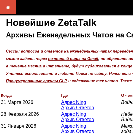
Новейшие ZetaTalk
Архивы Еженедельных Чатов на Сай
Сессии вопросов и ответов на еженедельных чатах переведе
,
можно задать через
почтовый ящик на Gmail
но обратите в
в течение месяца в интернете, будут публиковаться в конце
Учитесь использовать и любить Поиск по сайту. Нэнси вела
Пронумерованные архивы GLP
и содержание тех чатов. Такж
Когда
Где
О чем
31 Марта 2026
Адрес Ning
Войн
Архив Ответов
28 Февраля 2026
Адрес Ning
Небе
Архив Ответов
Види
31 Января 2026
Адрес Ning
Межп
Архив Ответов
года