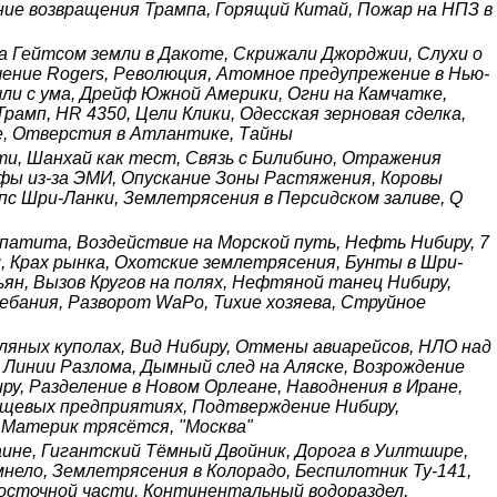
ние возвращения Трампа, Горящий Китай, Пожар на НПЗ в
 Гейтсом земли в Дакоте, Скрижали Джорджии, Слухи о
ение Rogers, Революция, Атомное предупрежение в Нью-
ли с ума, Дрейф Южной Америки, Огни на Камчатке,
рамп, HR 4350, Цели Клики, Одесская зерновая сделка,
се, Отверстия в Атлантике, Тайны
и, Шанхай как тест, Связь с Билибино, Отражения
офы из-за ЭМИ, Опускание Зоны Растяжения, Коровы
с Шри-Ланки, Землетрясения в Персидском заливе, Q
епатита, Воздействие на Морской путь, Нефть Нибиру, 7
м, Крах рынка, Охотские землетрясения, Бунты в Шри-
ян, Вызов Кругов на полях, Нефтяной танец Нибиру,
ебания, Разворот WaPo, Тихие хозяева, Струйное
ляных куполах, Вид Нибиру, Отмены авиарейсов, НЛО над
н Линии Разлома, Дымный след на Аляске, Возрождение
ру, Разделение в Новом Орлеане, Наводнения в Иране,
пищевых предприятиях, Подтверждение Нибиру,
 Материк трясётся, "Москва"
ине, Гигантский Тёмный Двойник, Дорога в Уилтшире,
нело, Землетрясения в Колорадо, Беспилотник Ту-141,
осточной части, Континентальный водораздел,