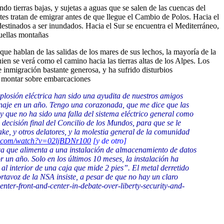
o tierras bajas, y sujetas a aguas que se salen de las cuencas del
tes tratan de emigrar antes de que llegue el Cambio de Polos. Hacia el
s destinados a ser inundados. Hacia el Sur se encuentra el Mediterráneo,
quellas montañas
ue hablan de las salidas de los mares de sus lechos, la mayoría de la
uien se verá como el camino hacia las tierras altas de los Alpes. Los
e inmigración bastante generosa, y ha sufrido disturbios
 a montar sobre embarcaciones
xplosión eléctrica han sido una ayudita de nuestros amigos
ionaje en un año. Tengo una corazonada, que me dice que las
 y que no ha sido una falla del sistema eléctrico general como
decisión final del Concilio de los Mundos, para que se le
, y otros delatores, y la molestia general de la comunidad
e.com/watch?v=02ljBDNr100
[y de otro]
ica que alimenta a una instalación de almacenamiento de datos
 un año. Solo en los últimos 10 meses, la instalación ha
 al interior de una caja que mide 2 pies”. El metal derretido
ortavoz de la NSA insiste, a pesar de que no hay un claro
nter-front-and-center-in-debate-over-liberty-security-and-