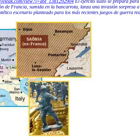
liveleak.com/view?i=a6f_1381292904
El ejército suizo se prepara para
ancia, sumida en la bancarrota, lanza una invasión sorpresa a travé
ipotético escenario planteado para los más recientes juegos de guerra r