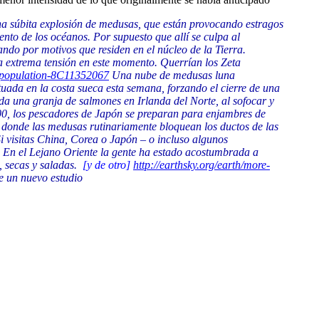
a súbita explosión de medusas, que están provocando estragos
ento de los océanos. Por supuesto que allí se culpa al
do por motivos que residen en el núcleo de la Tierra.
a extrema tensión en este momento. Querrían los Zeta
g-population-8C11352067
Una nube de medusas luna
ituada en la costa sueca esta semana, forzando el cierre de una
da una granja de salmones en Irlanda del Norte, al sofocar y
00, los pescadores de Japón se preparan para enjambres de
donde las medusas rutinariamente bloquean los ductos de las
 visitas China, Corea o Japón – o incluso algunos
ú. En el Lejano Oriente la gente ha estado acostumbrada a
, secas y saladas.
[y de otro]
http://earthsky.org/earth/more-
e un nuevo estudio