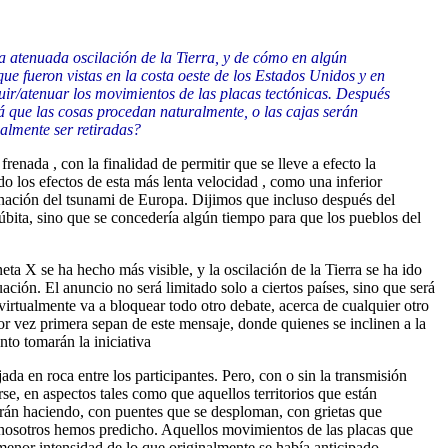
a atenuada oscilación de la Tierra, y de cómo en algún
ue fueron vistas en la costa oeste de los Estados Unidos y en
inuir/atenuar los movimientos de las placas tectónicas. Después
rá que las cosas procedan naturalmente, o las cajas serán
almente ser retiradas?
enada , con la finalidad de permitir que se lleve a efecto la
o los efectos de esta más lenta velocidad , como una inferior
inación del tsunami de Europa. Dijimos que incluso después del
úbita, sino que se concedería algún tiempo para que los pueblos del
ta X se ha hecho más visible, y la oscilación de la Tierra se ha ido
ción. El anuncio no será limitado solo a ciertos países, sino que será
 virtualmente va a bloquear todo otro debate, acerca de cualquier otro
r vez primera sepan de este mensaje, donde quienes se inclinen a la
to tomarán la iniciativa
da en roca entre los participantes. Pero, con o sin la transmisión
se, en aspectos tales como que aquellos territorios que están
o irán haciendo, con puentes que se desploman, con grietas que
ue nosotros hemos predicho. Aquellos movimientos de las placas que
 menor intensidad de lo que originalmente se había anticipado