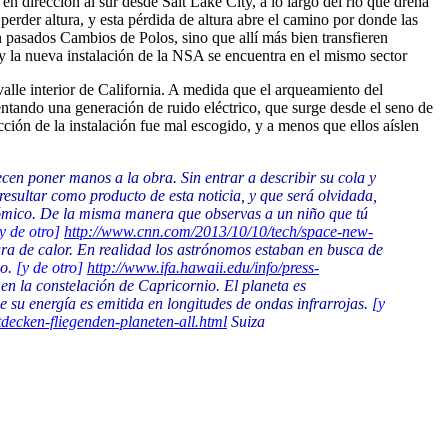
n dirección al sur desde Salt Lake City, a lo largo del río que drena
perder altura, y esta pérdida de altura abre el camino por donde las
 pasados Cambios de Polos, sino que allí más bien transfieren
 y la nueva instalación de la NSA se encuentra en el mismo sector
alle interior de California. A medida que el arqueamiento del
ntando una generación de ruido eléctrico, que surge desde el seno de
ección de la instalación fue mal escogido, y a menos que ellos aíslen
cen poner manos a la obra. Sin entrar a describir su cola y
resultar como producto de esta noticia, y que será olvidada,
 cómico. De la misma manera que observas a un niño que tú
y de otro]
http://www.cnn.com/2013/10/10/tech/space-new-
tura de calor. En realidad los astrónomos estaban en busca de
jo.
[y de otro]
http://www.ifa.hawaii.edu/info/press-
n la constelación de Capricornio. El planeta es
 su energía es emitida en longitudes de ondas infrarrojas.
[y
ecken-fliegenden-planeten-all.html
Suiza