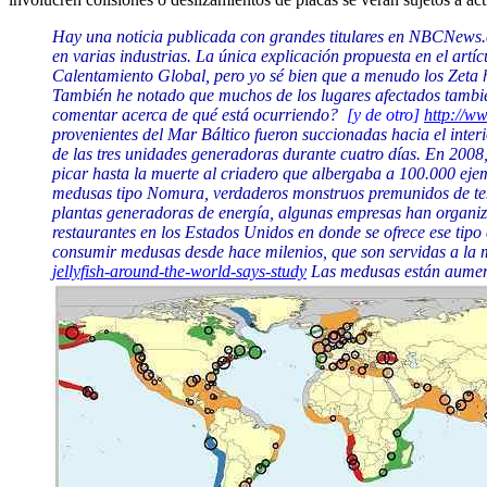
Hay una noticia publicada con grandes titulares en NBCNews.c
en varias industrias. La única explicación propuesta en el artí
Calentamiento Global, pero yo sé bien que a menudo los Zeta h
También he notado que muchos de los lugares afectados también
comentar acerca de qué está ocurriendo?
[y de otro]
http://w
provenientes del Mar Báltico fueron succionadas hacia el interi
de las tres unidades generadoras durante cuatro días. En 2008
picar hasta la muerte al criadero que albergaba a 100.000 ej
medusas tipo Nomura, verdaderos monstruos premunidos de tent
plantas generadoras de energía, algunas empresas han organiz
restaurantes en los Estados Unidos en donde se ofrece ese tipo
consumir medusas desde hace milenios, que son servidas a la 
jellyfish-around-the-world-says-study
Las medusas están aument