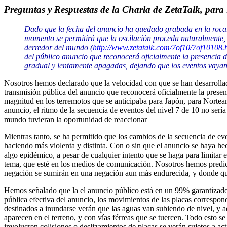
Preguntas y Respuestas de la Charla de ZetaTalk, para
Dado que la fecha del anuncio ha quedado grabada en la roca. 
momento se permitirá que la oscilación proceda naturalmente, c
derredor del mundo (
http://www.zetatalk.com/7of10/7of10108.
del público anuncio que reconocerá oficialmente la presencia d
gradual y lentamente apagadas, dejando que los eventos vayan 
Nosotros hemos declarado que la velocidad con que se han desarrollado 
transmisión pública del anuncio que reconocerá oficialmente la presen
magnitud en los terremotos que se anticipaba para Japón, para Nortea
anuncio, el ritmo de la secuencia de eventos del nivel 7 de 10 no ser
mundo tuvieran la oportunidad de reaccionar
Mientras tanto, se ha permitido que los cambios de la secuencia de eve
haciendo más violenta y distinta. Con o sin que el anuncio se haya hec
algo epidémico, a pesar de cualquier intento que se haga para limitar e
tema, que esté en los medios de comunicación. Nosotros hemos predich
negación se sumirán en una negación aun más endurecida, y donde quien
Hemos señalado que la el anuncio público está en un 99% garantizado de
pública efectiva del anuncio, los movimientos de las placas correspond
destinados a inundarse verán que las aguas van subiendo de nivel, y aq
aparecen en el terreno, y con vías férreas que se tuercen. Todo esto 
involucren colisiones o deslizamientos de placas se verán sujetos a a