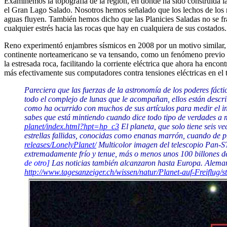
Examinemos la topografía de la región, en donde ha sido construida la 
el Gran Lago Salado. Nosotros hemos señalado que los lechos de los río
aguas fluyen. También hemos dicho que las Planicies Saladas no se fr
cualquier estrés hacia las rocas que hay en cualquiera de sus costado
Reno experimentó enjambres sísmicos en 2008 por un motivo similar, es
continente norteamericano se va tensando, como un fenómeno previo al
la estresada roca, facilitando la corriente eléctrica que ahora ha enco
más efectivamente sus computadores contra tensiones eléctricas en el 
Pareciera que las fuerzas de la astronomía de los poderes fáct
todo el complejo de lunas que le acompañan, ellos están describ
como ha ocurrido con muchos de sus artículos para medir el in
sabes que está mintiendo cuando dice todo tipo de verdades a m
planet/index.html?hpt=hp_c3
El planeta, que solo tiene seis v
estrellas fallidas, conocidas como enanas marrón, cuando de p
releases/LonelyPlanet/
Multicolor imagen del telescopio Pan-ST
extremadamente frío y tenue, más o menos unos 100 billones de 
de otro]
Las noticias también alcanzaron hasta Europa. Alem
http://www.tagesanzeiger.ch/wissen/natur/Planet-auf-Freiflug/