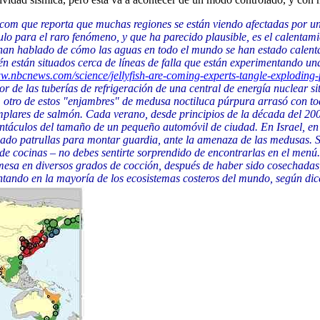
om que reporta que muchas regiones se están viendo afectadas por un
culo para el raro fenómeno, y que ha parecido plausible, es el calentami
an hablado de cómo las aguas en todo el mundo se han estado calentan
 están situados cerca de líneas de falla que están experimentando un
ww.nbcnews.com/science/jellyfish-are-coming-experts-tangle-explodin
or de las tuberías de refrigeración de una central de energía nuclear s
, otro de estos "enjambres" de medusa noctiluca púrpura arrasó con to
emplares de salmón. Cada verano, desde principios de la década del 20
áculos del tamaño de un pequeño automóvil de ciudad. En Israel, en 
ado patrullas para montar guardia, ante la amenaza de las medusas. Si
 de cocinas – no debes sentirte sorprendido de encontrarlas en el men
mesa en diversos grados de cocción, después de haber sido cosechadas
ando en la mayoría de los ecosistemas costeros del mundo, según dic