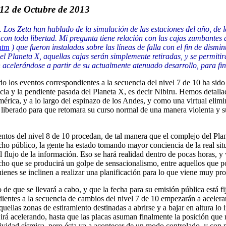
 12 de Octubre de 2013
Los Zeta han hablado de la simulación de las estaciones del año, de l
on toda libertad. Mi pregunta tiene relación con las cajas zumbantes q
htm
) que fueron instaladas sobre las líneas de falla con el fin de dism
el Planeta X, aquellas cajas serán simplemente retiradas, y se permiti
acelerándose a partir de su actualmente atenuado desarrollo, para fin
los eventos correspondientes a la secuencia del nivel 7 de 10 ha sido fr
cia y la pendiente pasada del Planeta X, es decir Nibiru. Hemos detallad
mérica, y a lo largo del espinazo de los Andes, y como una virtual elim
ía liberado para que retomara su curso normal de una manera violenta y s
ntos del nivel 8 de 10 procedan, de tal manera que el complejo del Plane
ho público, la gente ha estado tomando mayor conciencia de la real situa
l flujo de la información. Eso se hará realidad dentro de pocas horas, y
o que se producirá un golpe de sensacionalismo, entre aquellos que po
es se inclinen a realizar una planificación para lo que viene muy pron
 que se llevará a cabo, y que la fecha para su emisión pública está fija
ientes a la secuencia de cambios del nivel 7 de 10 empezarán a acelerar
uellas zonas de estiramiento destinadas a abrirse y a bajar en altura l
se irá acelerando, hasta que las placas asuman finalmente la posición q
ctividad sísmica, pero ésta va a acontecer de un modo controlado, y con