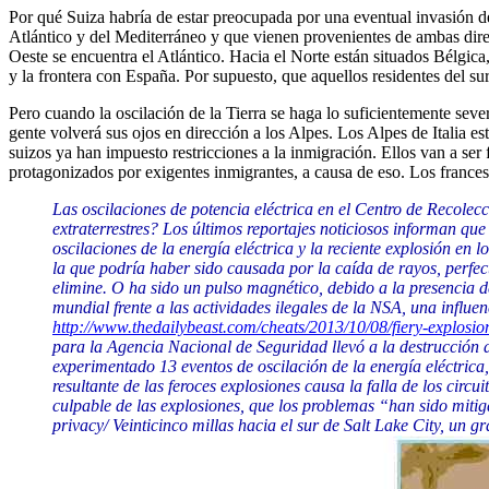
Por qué Suiza habría de estar preocupada por una eventual invasión de
Atlántico y del Mediterráneo y que vienen provenientes de ambas direc
Oeste se encuentra el Atlántico. Hacia el Norte están situados Bélgica,
y la frontera con España. Por supuesto, que aquellos residentes del sur
Pero cuando la oscilación de la Tierra se haga lo suficientemente seve
gente volverá sus ojos en dirección a los Alpes. Los Alpes de Italia es
suizos ya han impuesto restricciones a la inmigración. Ellos van a ser 
protagonizados por exigentes inmigrantes, a causa de eso. Los frances
Las oscilaciones de potencia eléctrica en el Centro de Recolec
extraterrestres? Los últimos reportajes noticiosos informan qu
oscilaciones de la energía eléctrica y la reciente explosión en
la que podría haber sido causada por la caída de rayos, perfec
elimine. O ha sido un pulso magnético, debido a la presencia
mundial frente a las actividades ilegales de la NSA, una influe
http://www.thedailybeast.com/cheats/2013/10/08/fiery-explosio
para la Agencia Nacional de Seguridad llevó a la destrucción d
experimentado 13 eventos de oscilación de la energía eléctrica,
resultante de las feroces explosiones causa la falla de los cir
culpable de las explosiones, que los problemas “han sido mitig
privacy/ Veinticinco millas hacia el sur de Salt Lake City, un 