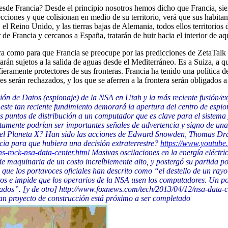
sde Francia? Desde el principio nosotros hemos dicho que Francia, siend
ciones y que colisionan en medio de su territorio, verá que sus habitan
 el Reino Unido, y las tierras bajas de Alemania, todos ellos territorio
 de Francia y cercanos a España, tratarán de huir hacia el interior de a
ra como para que Francia se preocupe por las predicciones de ZetaTalk q
tarán sujetos a la salida de aguas desde el Mediterráneo. Es a Suiza, a q
fieramente protectores de sus fronteras. Francia ha tenido una política d
es serán rechazados, y los que se aferren a la frontera serán obligados
ción de Datos (espionaje) de la NSA en Utah y la más reciente fusión/e
e este tan reciente fundimiento demorará la apertura del centro de esp
 los puntos de distribución a un computador que es clave para el sistema
tamente podrían ser importantes señales de advertencia y signo de una 
 del Planeta X? Han sido las acciones de Edward Snowden, Thomas Drake
ncia para que hubiera una decisión extraterrestre?
https://www.youtub
ns-rock-nsa-data-center.html
Masivas oscilaciones en la energía eléctr
e maquinaria de un costo increíblemente alto, y postergó su partida por
 que los portavoces oficiales han descrito como “el destello de un rayo
cuitos e impide que los operarios de la NSA usen los computadores. Un p
ados”. [y de otro] http://www.foxnews.com/tech/2013/04/12/nsa-data-ce
gran proyecto de construcción está próximo a ser completado