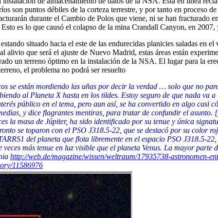
instalación de almacenamiento de datos de la NSA. Está en línea recta e
s son puntos débiles de la corteza terrestre, y por tanto en proceso de 
acturarán durante el Cambio de Polos que viene, ni se han fracturado en
s. Esto es lo que causó el colapso de la mina Crandall Canyon, en 2007,
tando situado hacia el este de las endurecidas planicies saladas en el v
 alivio que será el ajuste de Nuevo Madrid, estas áreas están experime
ntrado un terreno óptimo en la instalación de la NSA. El lugar para la er
terreno, el problema no podrá ser resuelto
icos se están mordiendo las uñas por decir la verdad … solo que no pare
iendo al Planeta X hasta en los tildes. Estoy seguro de que nada va a 
terés público en el tema, pero aun así, se ha convertido en algo casi
edias, y dice flagrantes mentiras, para tratar de confundir el asunto.
[
eces la masa de Júpiter, ha sido identificado por su tenue y única signa
ronto se toparon con el PSO J318.5-22, que se destacó por su color ro
ARRS1 del planeta que flota libremente en el espacio PSO J318.5-22, e
veces más tenue en luz visible que el planeta Venus. La mayor parte de
ania
http://web.de/magazine/wissen/weltraum/17935738-astronomen-entd
story/11586976