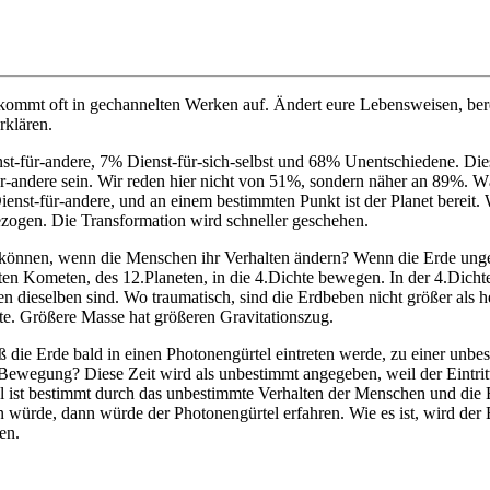
kommt oft in gechannelten Werken auf. Ändert eure Lebensweisen, ber
rklären.
nst-für-andere, 7% Dienst-für-sich-selbst und 68% Unentschiedene. Die
r-andere sein. Wir reden hier nicht von 51%, sondern näher an 89%. W
ienst-für-andere, und an einem bestimmten Punkt ist der Planet berei
ezogen. Die Transformation wird schneller geschehen.
können, wenn die Menschen ihr Verhalten ändern? Wenn die Erde unge
en Kometen, des 12.Planeten, in die 4.Dichte bewegen. In der 4.Dichte 
n dieselben sind. Wo traumatisch, sind die Erdbeben nicht größer als he
hte. Größere Masse hat größeren Gravitationszug.
aß die Erde bald in einen Photonengürtel eintreten werde, zu einer unb
 Bewegung? Diese Zeit wird als unbestimmt angegeben, weil der Eintri
tel ist bestimmt durch das unbestimmte Verhalten der Menschen und die 
 würde, dann würde der Photonengürtel erfahren. Wie es ist, wird der Ein
en.