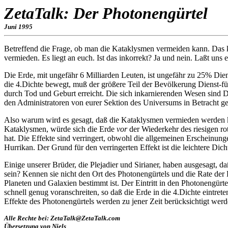
ZetaTalk: Der Photonengürtel
Juni 1995
Betreffend die Frage, ob man die Kataklysmen vermeiden kann. Das 
vermieden. Es liegt an euch. Ist das inkorrekt? Ja und nein. Laßt uns e
Die Erde, mit ungefähr 6 Milliarden Leuten, ist ungefähr zu 25% Die
die 4.Dichte bewegt, muß der größere Teil der Bevölkerung Dienst-fü
durch Tod und Geburt erreicht. Die sich inkarnierenden Wesen sind D
den Administratoren von eurer Sektion des Universums in Betracht g
Also warum wird es gesagt, daß die Kataklysmen vermieden werden 
Kataklysmen, würde sich die Erde
vor
der Wiederkehr des riesigen rot
hat. Die Effekte sind verringert, obwohl die allgemeinen Erscheinunge
Hurrikan. Der Grund für den verringerten Effekt ist die leichtere Dic
Einige unserer Brüder, die Plejadier und Sirianer, haben ausgesagt, d
sein? Kennen sie nicht den Ort des Photonengürtels und die Rate der
Planeten und Galaxien bestimmt ist. Der Eintritt in den Photonengür
schnell genug voranschreiten, so daß die Erde in die 4.Dichte eintreten
Effekte des Photonengürtels werden zu jener Zeit berücksichtigt werd
Alle Rechte bei: ZetaTalk@ZetaTalk.com
Übersetzung von Niels