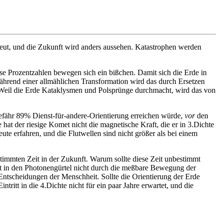
eut, und die Zukunft wird anders aussehen. Katastrophen werden
se Prozentzahlen bewegen sich ein bißchen. Damit sich die Erde in
ährend einer allmählichen Transformation wird das durch Ersetzen
t. Weil die Erde Kataklysmen und Polsprünge durchmacht, wird das von
fähr 89% Dienst-für-andere-Orientierung erreichen würde,
vor
den
hat der riesige Komet nicht die magnetische Kraft, die er in 3.Dichte
ute erfahren, und die Flutwellen sind nicht größer als bei einem
estimmten Zeit in der Zukunft. Warum sollte diese Zeit unbestimmt
tt in den Photonengürtel nicht durch die meßbare Bewegung der
Entscheidungen der Menschheit. Sollte die Orientierung der Erde
tritt in die 4.Dichte nicht für ein paar Jahre erwartet, und die