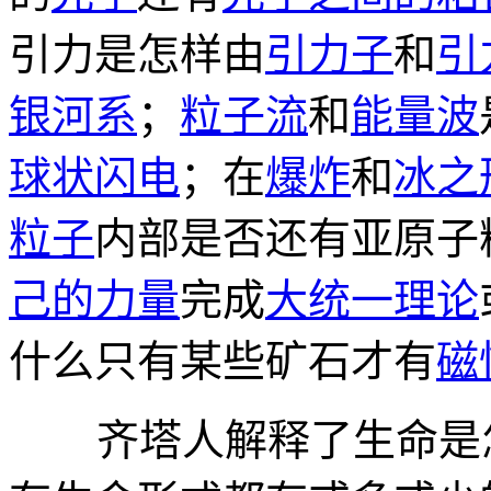
引力是怎样由
引力子
和
引
银河系
；
粒子流
和
能量波
球状闪电
；在
爆炸
和
冰之
粒子
内部是否还有亚原子
己的力量
完成
大统一理论
什么只有某些矿石才有
磁
齐塔人解释了生命是