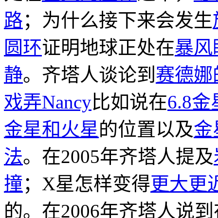
路
；为什么接下来会发生
圆环
证明地球正处在
暴风
静
。齐塔人谈论到
赛德娜
戏弄Nancy
比如说在
6.8
金星和火星
的位置以及
金
法
。在2005年齐塔人提及
撞
；X星怎样变得
更大更
的。在2006年齐塔人说