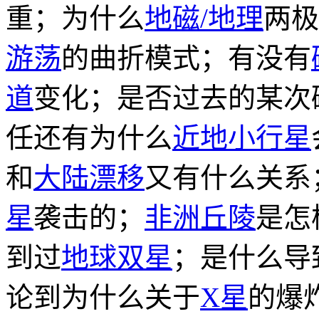
重；为什么
地磁/地理
两极
游荡
的曲折模式；有没有
道
变化；是否过去的某次
任还有为什么
近地小行星
和
大陆漂移
又有什么关系
星
袭击的；
非洲丘陵
是怎
到过
地球双星
；是什么导
论到为什么关于
X星
的爆