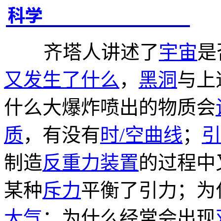
齐塔人讲述了
宇宙
是
又发生了什么
，
黑洞
与上
什么大爆炸喷出的物质会
质
，有没有
时/空曲线
；
引
制造
反重力装置
的过程中
某种
斥力
平衡了引力；为
大气
；为什么经常会出现