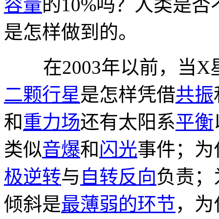
容量
的10%吗？人类是否
是怎样做到的。
在2003年以前，当X
二颗行星
是怎样凭借
共振
和
重力场
还有太阳系
平衡
类似
音爆
和
闪光
事件；为
极逆转
与
自转反向
负责；
倾斜是
最薄弱的环节
，为