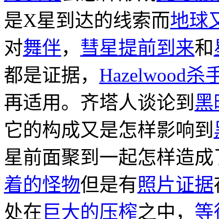
是X星到达的线索而
地球
对
舞伴
，
彗星提前到来
和
都是证据，
Hazelwood杀
再适用。齐塔人谈论到
黑
它的构成又是怎样影响到
星前面聚到一起怎样造成
着的怪物
但是有
照片证据
处在
巨大的压榨
之中，
等