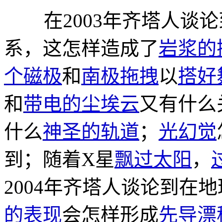
在2003年齐塔人谈论
系，这怎样造成了
岩浆的
个磁极
和
南极拖拽
以
搭好
和
带电的尘埃云
又有什么
什么
神圣的轨道
；
光幻觉
到；随着X星
飘过太阳
，
2004年齐塔人谈论到在
的表现
会怎样形成
先导漂