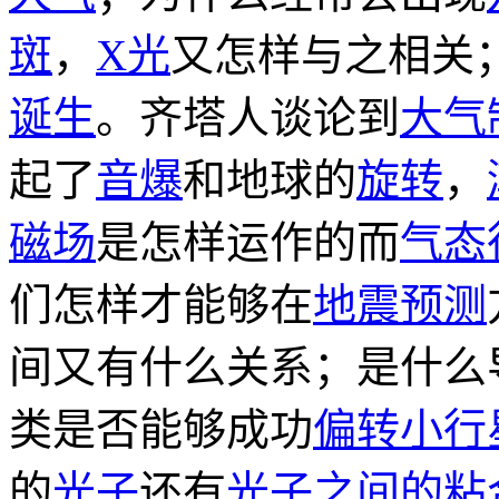
斑
，
X光
又怎样与之相关
诞生
。齐塔人谈论到
大气
起了
音爆
和地球的
旋转
，
磁场
是怎样运作的而
气态
们怎样才能够在
地震预测
间又有什么关系；是什么
类是否能够成功
偏转小行
的
光子
还有
光子之间的粘