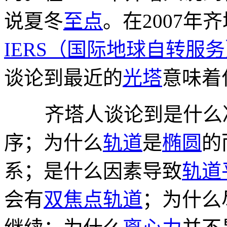
说夏冬
至点
。在2007年
IERS（国际地球自转服
谈论到最近的
光塔
意味着
齐塔人谈论到是什么决
序；为什么
轨道
是
椭圆
的
系；是什么因素导致
轨道
会有
双焦点轨道
；为什么