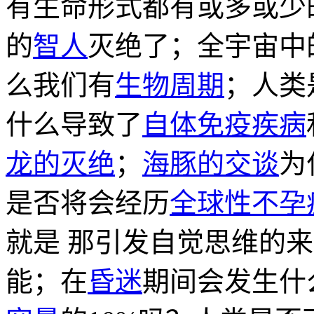
有生命形式都有或多或少
的
智人
灭绝了；全宇宙中
么我们有
生物周期
；人类
什么导致了
自体免疫疾病
龙的灭绝
；
海豚的交谈
为
是否将会经历
全球性不孕
就是 那引发自觉思维的
能；在
昏迷
期间会发生什