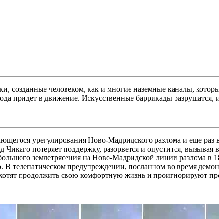
и, созданные человеком, как и многие наземные каналы, котор
 вода придет в движение. Искусственные баррикады разрушатся,
жающегося урегулирования Ново-Мадридского разлома и еще раз
 Чикаго потеряет поддержку, разорвется и опустится, вызывая 
 большого землетрясения на Ново-Мадридской линии разлома в 18
 В телепатическом предупреждении, посланном во время демонс
ахотят продолжить свою комфортную жизнь и проигнорируют пр