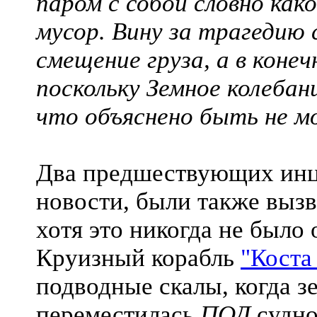
паром с собой словно как
мусор. Вину за трагедию
смещение груза, а в конеч
поскольку Земное колеба
что объяснено быть не 
Два предшествующих инци
новости, были также выз
хотя это никогда не было
Круизный корабль
"Коста
подводные скалы, когда з
переместилась
ПОД
судно