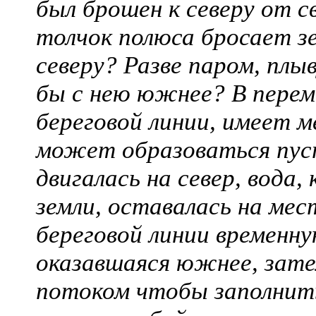
был брошен к северу от с
толчок полюса бросает з
северу? Разве паром, плыв
бы с нею южнее? В перем
береговой линии, имеет м
может образоваться пус
двигалась на север, вода
земли, оставалась на мес
береговой линии временну
оказавшаяся южнее, зат
потоком чтобы заполнить