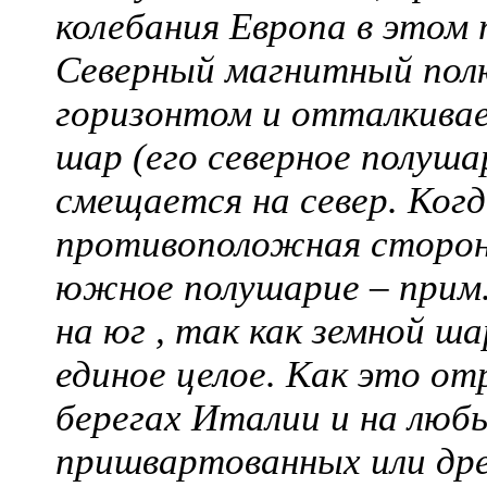
колебания Европа в этом
Северный магнитный пол
горизонтом и отталкивае
шар (его северное полушар
смещается на север. Ког
противоположная сторона
южное полушарие – прим.
на юг , так как земной ш
единое целое. Как это о
берегах Италии и на люб
пришвартованных или др