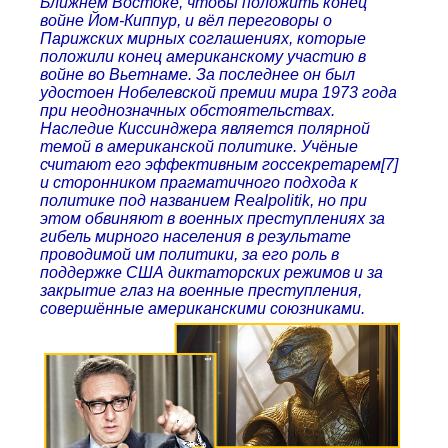
Ближнем Востоке, чтобы положить конец
войне Йом-Киппур, и вёл переговоры о
Парижских мирных соглашениях, которые
положили конец американскому участию в
войне во Вьетнаме. За последнее он был
удостоен Нобелевской премии мира 1973 года
при неоднозначных обстоятельствах.
Наследие Киссинджера является полярной
темой в американской политике. Учёные
считают его эффективным госсекретарем[7]
и сторонником прагматичного подхода к
политике под названием Realpolitik, но при
этом обвиняют в военных преступлениях за
гибель мирного населения в результате
проводимой им политики, за его роль в
поддержке США диктаторских режимов и за
закрытие глаз на военные преступления,
совершённые американскими союзниками.