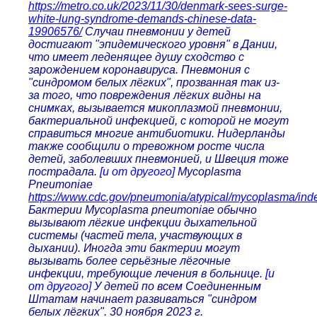
https://metro.co.uk/2023/11/30/denmark-sees-surge-
white-lung-syndrome-demands-chinese-data-
19906576/
Случаи пневмонии у детей
достигают "эпидемического уровня" в Дании,
что имеет леденящее душу сходство с
зарождением коронавируса. Пневмония с
"синдромом белых лёгких", прозванная так из-
за того, что повреждения лёгких видны на
снимках, вызывается микоплазмой пневмонии,
бактериальной инфекцией, с которой не могут
справиться многие антибиотики. Нидерланды
также сообщили о тревожном росте числа
детей, заболевших пневмонией, и Швеция тоже
пострадала.
[и от другого]
Mycoplasma
Pneumoniae
https://www.cdc.gov/pneumonia/atypical/mycoplasma/ind
Бактерии Mycoplasma pneumoniae обычно
вызывают лёгкие инфекции дыхательной
системы (частей тела, участвующих в
дыхании). Иногда эти бактерии могут
вызывать более серьёзные лёгочные
инфекции, требующие лечения в больнице.
[и
от другого]
У детей по всем Соединенным
Штатам начинает развиваться "синдром
белых лёгких". 30 ноября 2023 г.