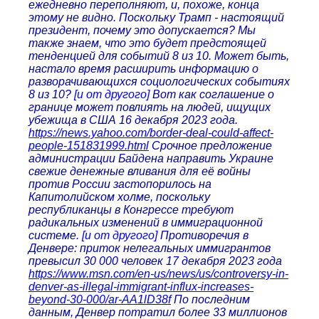
ежедневно переполняют, и, похоже, конца
этому не видно. Поскольку Трамп - настоящий
президент, почему это допускается? Мы
также знаем, что это будет предстоящей
тенденцией для событий 8 из 10. Может быть,
настало время расширить информацию о
разворачивающихся социологических событиях
8 из 10?
[и от другого]
Вот как соглашение о
границе может повлиять на людей, ищущих
убежища в США 16 декабря 2023 года.
https://news.yahoo.com/border-deal-could-affect-
people-151831999.html
Срочное предложение
администрации Байдена направить Украине
свежие денежные вливания для её войны
против России застопорилось на
Капитолийском холме, поскольку
республиканцы в Конгрессе требуют
радикальных изменений в иммиграционной
системе.
[и от другого]
Противоречия в
Денвере: приток нелегальных иммигрантов
превысил 30 000 человек 17 декабря 2023 года
https://www.msn.com/en-us/news/us/controversy-in-
denver-as-illegal-immigrant-influx-increases-
beyond-30-000/ar-AA1lD38f
По последним
данным, Денвер потратил более 33 миллионов