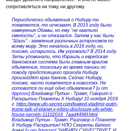
сопротивляться ни тому, ни другому.
Периодически объявления о Нибиру то
появляются, то исчезают. В 2015 году были
намерения Обамы, но ему "не хватило
смелости", и он отказался. Затем у нас были
"Шаги" - заявления различных астрономов по
всему миру. Это началось в 2016 году, но,
похоже, испарилось. Им угрожали? В 2014 году
Зеты упоминали, что Израиль и еврейская
банковская система были главным врагом
объявления, поскольку во время паники по
поводу предстоящего прохода Нибиру
произойдёт крах банков. Сейчас Нибиру,
похоже, часто появляется в новостях. Не
готовится ли ещё одно объявление?
[и от
другого]
Владимир Путин - Трамп, Говорит о
Раскрытии Планеты X Нибиру! 10 ноября 2016
г.
https://www.ufo-secret.com/leaked-vladimir-putin-
trump-talk-of-planet-x-nibiru-disclosure-ufo-white-
house-secrets-11102016_7aad4496f.html
Владимир Путин - Трамп, Разговор о Планете
X Нибиру Раскрытие! НЛО Секреты Белого
дома!
[и от другого]
"НИБИРУ СУЩЕСТВУЕТ, И