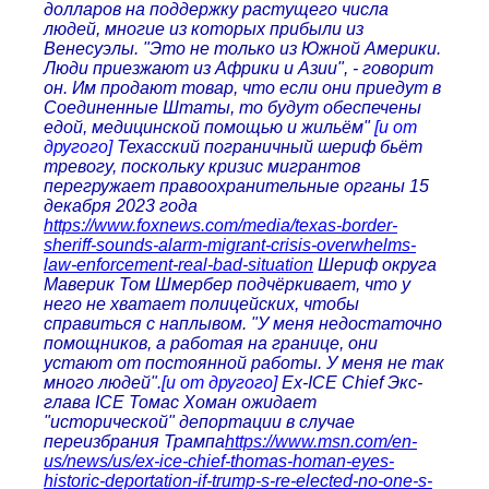
долларов на поддержку растущего числа
людей, многие из которых прибыли из
Венесуэлы. "Это не только из Южной Америки.
Люди приезжают из Африки и Азии", - говорит
он. Им продают товар, что если они приедут в
Соединенные Штаты, то будут обеспечены
едой, медицинской помощью и жильём"
[и от
другого]
Техасский пограничный шериф бьёт
тревогу, поскольку кризис мигрантов
перегружает правоохранительные органы 15
декабря 2023 года
https://www.foxnews.com/media/texas-border-
sheriff-sounds-alarm-migrant-crisis-overwhelms-
law-enforcement-real-bad-situation
Шериф округа
Маверик Том Шмербер подчёркивает, что у
него не хватает полицейских, чтобы
справиться с наплывом. "У меня недостаточно
помощников, а работая на границе, они
устают от постоянной работы. У меня не так
много людей".
[и от другого]
Ex-ICE Chief Экс-
глава ICE Томас Хоман ожидает
"исторической" депортации в случае
переизбрания Трампа
https://www.msn.com/en-
us/news/us/ex-ice-chief-thomas-homan-eyes-
historic-deportation-if-trump-s-re-elected-no-one-s-