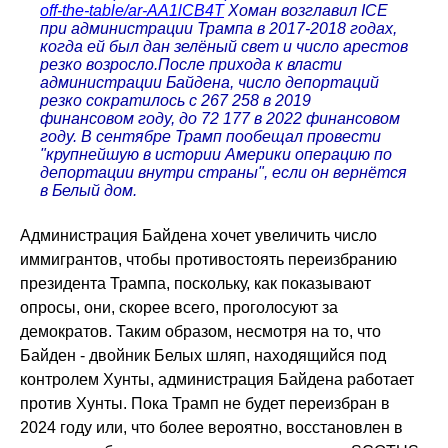
off-the-table/ar-AA1lCB4T
Хоман возглавил ICE
при администрации Трампа в 2017-2018 годах,
когда ей был дан зелёный свет и число арестов
резко возросло.После прихода к власти
администрации Байдена, число депортаций
резко сократилось с 267 258 в 2019
финансовом году, до 72 177 в 2022 финансовом
году. В сентябре Трамп пообещал провести
"крупнейшую в истории Америки операцию по
депортации внутри страны", если он вернётся
в Белый дом.
Администрация Байдена хочет увеличить число
иммигрантов, чтобы противостоять переизбранию
президента Трампа, поскольку, как показывают
опросы, они, скорее всего, проголосуют за
демократов. Таким образом, несмотря на то, что
Байден - двойник Белых шляп, находящийся под
контролем Хунты, администрация Байдена работает
против Хунты. Пока Трамп не будет переизбран в
2024 году или, что более вероятно, восстановлен в