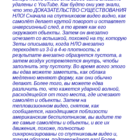
удалены с YouTube. Как будто они уже знали,
что это ДОКАЗАТЕЛЬСТВО СУЩЕСТВОВАНИЯ
НЛО! Сначала на спутниковом видео видно, как
самолёт делает крутой поворот и оставляет
инверсионный след, в то время как его
окружают объекты. Затем он внезапно
исчезает со вспышкой, похожей на ту, которую
Зеты описывали, когда НЛО внезапно
переходят из 3-й в 4-ю плотность; в
результате внезапно образуется пустота, а
затем воздух устремляется внутрь, чтобы
заполнить эту пустоту. Во время всего этого
вы едва можете заметить, как облака
медленно меняют форму, как они обычно
делают. Более того, вы можете едва
различить то, что кажется ударной волной,
расходящейся от того места, где исчезают
самолёт и объекты. Затем на
тепловизионном видео, снятом, как
сообщается, находящимся поблизости
американским беспилотником, вы видите те
же самые самолёты и объекты, и все их
движения, похоже, полностью
синхронизированы со спутниковым видео и,
таким образом, подтверждают его! Более