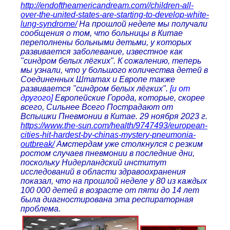
http://endoftheamericandream.com//children-all-
over-the-united-states-are-starting-to-develop-white-
lung-syndrome/
На прошлой неделе мы получали
сообщения о том, что больницы в Китае
переполнены больными детьми, у которых
развивается заболевание, известное как
"синдром белых лёгких". К сожалению, теперь
мы узнали, что у большого количества детей в
Соединенных Штатах и Европе также
развивается "синдром белых лёгких".
[и от
другого]
Европейские Города, которые, скорее
всего, Сильнее Всего Пострадают от
Вспышки Пневмонии в Китае. 29 ноября 2023 г.
https://www.the-sun.com/health/9747493/european-
cities-hit-hardest-by-chinas-mystery-pneumonia-
outbreak/
Амстердам уже столкнулся с резким
ростом случаев пневмонии в последние дни,
поскольку Нидерландский институт
исследований в области здравоохранения
показал, что на прошлой неделе у 80 из каждых
100 000 детей в возрасте от пяти до 14 лет
была диагностирована эта респираторная
проблема.