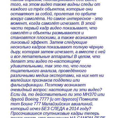
того, на этом видео также видны следы от
каждого из трёх объектов, которые они
оставляют за собой, пролетая по орбите
вокруг самолёта. Но самое интересное - это
момент, когда самолёт исчезает. В этой
части первый кадр видео показывает, что
самолёт и объекты размываются и
становятся плоскими, а также возникает
линзовый эффект. Затем следующие
несколько кадров показывают полную чёрную
дыру, которая затем исчезает, а вместе с ней
и все летательные аппараты! В целом, что
делает эти видео по-настоящему
удивительными, так это то, что после
тщательного анализа, проведённого
различными медиа-экспертами, на них нет ни
малейших признаков подделки или
фальсификации. Поэтому возникает
очевидный вопрос: настоящие ли эти видео?
Если да, то действительно ли это MH370 или
другой Boeing 777?
[и от другого]
Помните
тот Боинг 777 Малайзийских авиалиний,
который исчез БЕЗ СЛЕДА в 2014 году?
Просочившиеся спутниковые кадры теперь