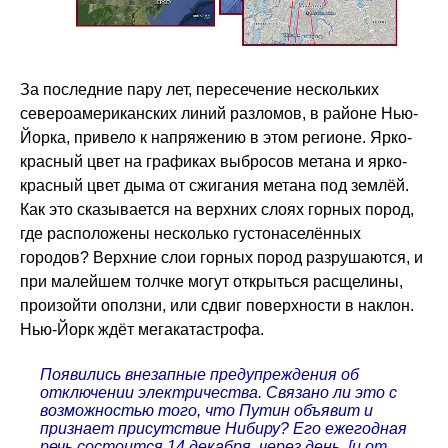
За последние пару лет, пересечение нескольких
североамериканских линий разломов, в районе Нью-
Йорка, привело к напряжению в этом регионе. Ярко-
красный цвет на графиках выбросов метана и ярко-
красный цвет дыма от сжигания метана под землёй.
Как это сказывается на верхних слоях горных пород,
где расположены несколько густонаселённых
городов? Верхние слои горных пород разрушаются, и
при малейшем толчке могут открыться расщелины,
произойти оползни, или сдвиг поверхности в наклон.
Нью-Йорк ждёт мегакатастрофа.
Появились внезапные предупреждения об
отключении электричества. Связано ли это с
возможностью того, что Путин объявит и
признает присутствие Нибиру? Его ежегодная
речь состоится 14 декабря, через день.
[и от