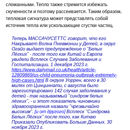
сломанными. Тепло также стремится избежать
скученности и поэтому рассеивается. Таким образом,
тепловая сигнатура может представлять собой
источник тепла или ускользающие сгустки частиц.
Теперь МАССАЧУСЕТТС говорит, что его
Накрывает Волна Пневмонии у Детей, а округ
Огайо выдает предупреждение о "Белых
Лёгких" - после того как Китай и Европа
увидели Всплеск Случаев Заболевания и
Госпитализации. 1 декабря 2023 г.
https://www.dailymail.co.uk/health/article-
12809869/us-child-pneumonia-outbreak-extremely-
high-cases.html
В округе Уоррен, всего в 30
милях от Цинциннати, с августа было
зарегистрировано 142 случая заболевания у
детей - так называемый "синдром белых
лёгких", - и этот показатель чиновники
здравоохранения назвали "чрезвычайно
высоким".
[и от другого]
Всплеск "Синдрома
Белых Лёгких" после того, как Китаю
Приказали Опубликовать Больше Данных. 30
ноября 2023 г.