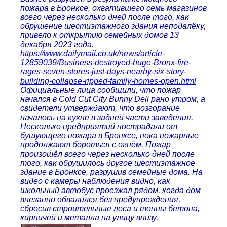
пожара в Бронксе, охватившего семь магазинов
всего через несколько дней после того, как
обрушение шестиэтажного здания неподалёку,
привело к открытию семейных домов 13
декабря 2023 года.
https://www.dailymail.co.uk/news/article-
12859039/Business-destroyed-huge-Bronx-fire-
rages-seven-stores-just-days-nearby-six-story-
building-collapse-ripped-family-homes-open.html
Официальные лица сообщили, что пожар
начался в Cold Cut City Bunny Deli рано утром, а
свидетели утверждают, что возгорание
началось на кухне в задней части заведения.
Несколько предприятий пострадали от
бушующего пожара в Бронксе, пока пожарные
продолжают бороться с огнём. Пожар
произошёл всего через несколько дней после
того, как обрушилось другое шестиэтажное
здание в Бронксе, разрушив семейные дома. На
видео с камеры наблюдения видно, как
школьный автобус проезжал рядом, когда дом
внезапно обвалился без предупреждения,
сбросив строительные леса и тонны бетона,
кирпичей и металла на улицу внизу.