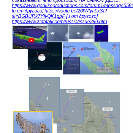
показывают, что произошло НА САМОМ ДЕЛЕ.
https://www.godlikeproductions.com/forum1/message558
[и от другого]
https://youtu.be/26lWfya0xSI?
si=BGBURk7YfvQK1qpF
[и от другого]
https://www.zetatalk.com/russia/issue390.htm