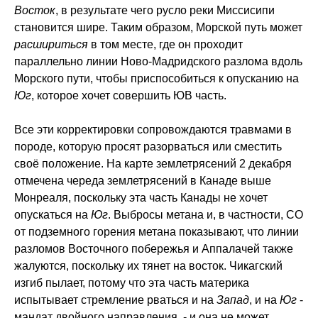
Восток
, в результате чего русло реки Миссисипи
становится шире. Таким образом, Морской путь может
расшириться
в том месте, где он проходит
параллельно линии Ново-Мадридского разлома вдоль
Морского пути, чтобы приспособиться к опусканию на
Юг
, которое хочет совершить ЮВ часть.
Все эти корректировки сопровождаются травмами в
породе, которую просят разорваться или сместить
своё положение. На карте землетрясений 2 декабря
отмечена череда землетрясений в Канаде выше
Монреаля, поскольку эта часть Канады не хочет
опускаться на
Юг
. Выбросы метана и, в частности, СО
от подземного горения метана показывают, что линии
разломов Восточного побережья и Аппалачей также
жалуются, поскольку их тянет на восток. Чикагский
изгиб пылает, потому что эта часть материка
испытывает стремление рваться и на
Запад
, и на
Юг
-
мандат двойного направления, - и она не может