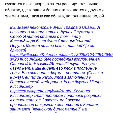
сужается из-за вихря, а затем расширяется выше в
облаках, где горящая башня сталкивается с другими
элементами, такими как облака, наполненные водой.
Мы знаем некоторые души Трампа и Обамы. А
позволено ли нам знать о душах Служащих
Себе? Я читал статью о том, что у
Киссинджера была душа Сатаны/Энлиля/
Перуна. Может ли это быть правдой?
[и от
другого]
https://twitter.com/Keleeba_/status/17302931246294264
s=20
Киссинджер был последним воплощением
Сатаны/Пидкозокса/Энлиля/Перуна. Его уже
давно нет, и мы видели его клон в последние
годы. Его истинная форма - рептилия. (Ссылка
ниже) Сейчас он находится в заточении у
Галактической Федерации.
[и от другого]
Генри
Киссинджер
https://en.wikipedia.org/wiki/Henry_Kissinger
Киссинджер стал пионером политики разрядки
в отношениях с Советским Союзом,
организовал открытие отношений с Китаем,
занимался "челночной дипломатией" на