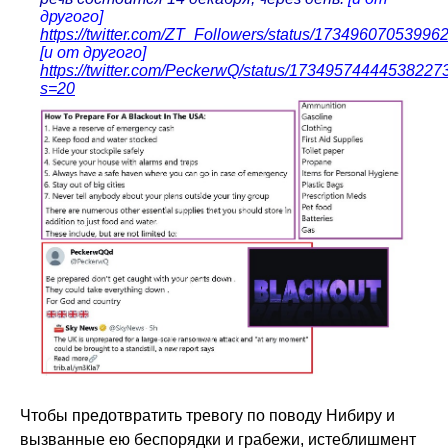
другого]
https://twitter.com/ZT_Followers/status/17349607053996
[и от другого]
https://twitter.com/PeckerwQ/status/17349574444538227
s=20
Чтобы предотвратить тревогу по поводу Нибиру и
вызванные ею беспорядки и грабежи, истеблишмент