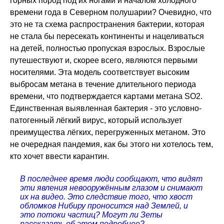
горных пород под их ногами и началом холодного
времени года в Северном полушарии? Очевидно, что
это не та схема распространения бактерии, которая
не стала бы пересекать континенты и нацеливаться
на детей, полностью пропуская взрослых. Взрослые
путешествуют и, скорее всего, являются первыми
носителями. Эта модель соответствует высоким
выбросам метана в течение длительного периода
времени, что подтверждается картами метана SO2.
Единственная выявленная бактерия - это условно-
патогенный лёгкий вирус, который использует
преимущества лёгких, перегруженных метаном. Это
не очередная пандемия, как бы этого ни хотелось тем,
кто хочет ввести карантин.
В последнее время люди сообщают, что видят
эти явления невооружённым глазом и снимают
их на видео. Это следствие того, что хвост
обломков Нибиру проносится над Землей, и
это потоки частиц? Могут ли Зеты
рассказать об этом подробнее?