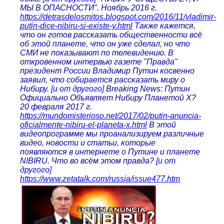
МЫ В ОПАСНОСТИ". Ноябрь 2016 г.
https://detrasdelosmitos.blogspot.com/2016/11/vladimir-
putin-dice-nibiru-si-existe-y.html
Также кажется,
что он готов рассказать общественности всё
об этой планете, что он уже сделал, но что
СМИ не показывают по телевидению. В
откровенном интервью газете "Правда"
президент России Владимир Путин косвенно
заявил, что собирается рассказать миру о
Нибиру.
[и от другого]
Breaking News: Путин
Официально Объявляет Нибиру Планетой X?
20 февраля 2017 г.
https://mundomisterioso.net/2017/02/putin-anuncia-
oficialmente-nibiru-el-planeta-x.html
В этой
видеопрограмме мы проанализируем различные
видео, новости и статьи, которые
появляются в интернете о Путине и планете
NIBIRU. Что во всём этом правда?
[и от
другого]
https://www.zetatalk.com/russia/issue477.htm