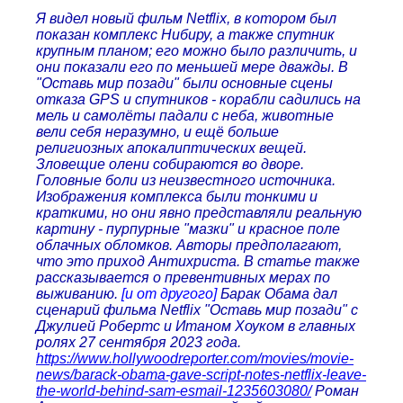
Я видел новый фильм Netflix, в котором был
показан комплекс Нибиру, а также спутник
крупным планом; его можно было различить, и
они показали его по меньшей мере дважды. В
"Оставь мир позади" были основные сцены
отказа GPS и спутников - корабли садились на
мель и самолёты падали с неба, животные
вели себя неразумно, и ещё больше
религиозных апокалиптических вещей.
Зловещие олени собираются во дворе.
Головные боли из неизвестного источника.
Изображения комплекса были тонкими и
краткими, но они явно представляли реальную
картину - пурпурные "мазки" и красное поле
облачных обломков. Авторы предполагают,
что это приход Антихриста. В статье также
рассказывается о превентивных мерах по
выживанию.
[и от другого]
Барак Обама дал
сценарий фильма Netflix "Оставь мир позади" с
Джулией Робертс и Итаном Хоуком в главных
ролях 27 сентября 2023 года.
https://www.hollywoodreporter.com/movies/movie-
news/barack-obama-gave-script-notes-netflix-leave-
the-world-behind-sam-esmail-1235603080/
Роман