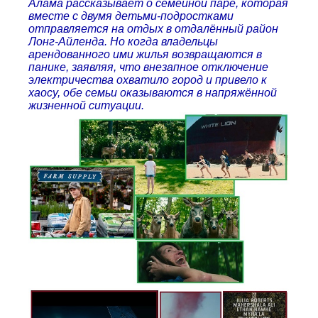
Алама рассказывает о семейной паре, которая
вместе с двумя детьми-подростками
отправляется на отдых в отдалённый район
Лонг-Айленда. Но когда владельцы
арендованного ими жилья возвращаются в
панике, заявляя, что внезапное отключение
электричества охватило город и привело к
хаосу, обе семьи оказываются в напряжённой
жизненной ситуации.